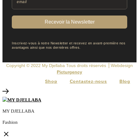
Recevoir la Newsletter
Inscrivez-vous à notre Newsletter et recevez en avant-première nos
avantages ainsi que nos dernières offres.
Copyright © 2022
My Djellaba
Tous droits réservés ⎟ Webdesign
Picturgency
Shop
Contactez-nous
Blog
MY DJELLABA
Fashion