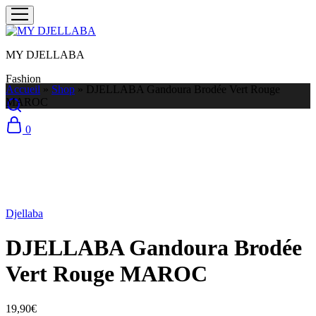
MY DJELLABA
Fashion
Accueil
»
Shop
»
DJELLABA Gandoura Brodée Vert Rouge
MAROC
0
Selection
Djellaba
DJELLABA Gandoura Brodée
Vert Rouge MAROC
19,90
€