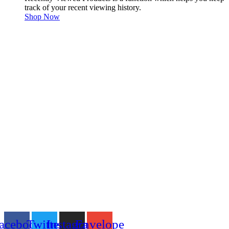
track of your recent viewing history.
Shop Now
acebook
Twitter
Instagram
Envelope