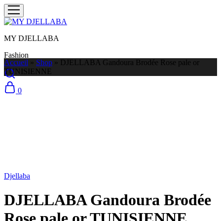
MY DJELLABA
Fashion
Accueil
»
Shop
»
DJELLABA Gandoura Brodée Rose pale or
TUNISIENNE
0
Victime de son succès
Djellaba
DJELLABA Gandoura Brodée
Rose pale or TUNISIENNE