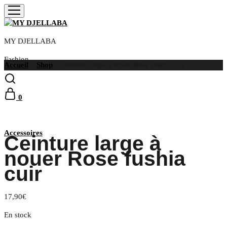
MY DJELLABA
Fashion
Accueil
»
Shop
»
Ceinture large à nouer Rose fushia cuir
0
Selection
Accessoires
Ceinture large à
nouer Rose fushia
cuir
17,90
€
En stock