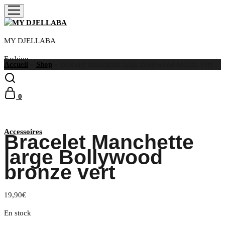
MY DJELLABA
Fashion
Accueil
»
Shop
»
Bracelet Manchette large Bollywood bronze vert
0
Accessoires
Bracelet Manchette
large Bollywood
bronze vert
19,90
€
En stock