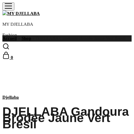
MY DJELLABA
Fashion
Accueil
»
Shop
»
DJELLABA Gandoura Brodée Jaune Vert Brésil
0
Selection
Djellaba
DJELLABA Gandoura
Brodée Jaune Vert
Brésil