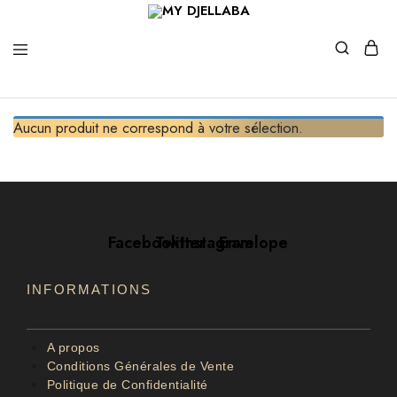
MY
Fashion
DJELLABA
Aucun produit ne correspond à votre sélection.
Facebook
Twitter
Instagram
Envelope
INFORMATIONS
A propos
Conditions Générales de Vente
Politique de Confidentialité